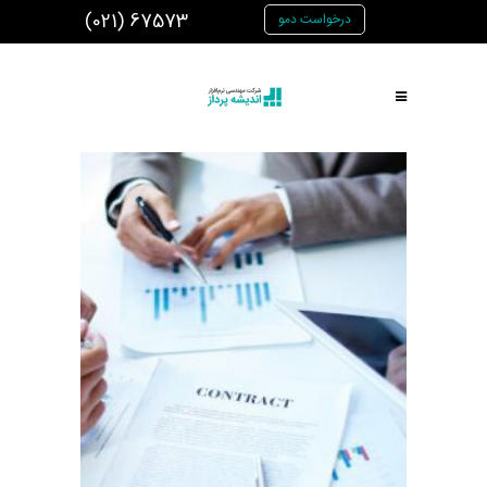
(021) 67573
درخواست دمو
اندیشه پرداز
|
پورتال مشتریان